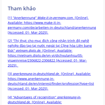
Tham khảo
[1] “Anerkennung”
Make-it-in-germany.com
. [Online].
Available: https://www.make-it-in-
germany.com/de/arbeiten-in-deutschland/anerkennung
[Accessed: 01- Mar-2025].
[2] “Thị thực cho mục đích công nhận trình độ nghề
nghiệp đào tạo tại nước ngoài tại Cộng hòa Liên bang
Đức”
vietnam.diplo.de.
[Online]. Available:
https://vietnam.diplo.de/vn-vi/dichvulanhsu/05-
visaeinreise/2306822-2306822 [Accessed: 01- Mar-
2025].
[3]
anerkennung-in-deutschland.de.
[Online]. Available:
https://www.anerkennung-in-
deutschland.de/en/interest/finder/profession?type=list
[Accessed: 01- Mar-2025].
[4] “Advantages of recognition”
anerkennung-in-
deutschland.de.
[Online]. Available: